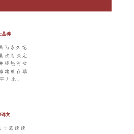
士墓碑
人民为永久纪
县政府决定
并经热河省
修建董存瑞
0平方米。
碑碑文
烈士墓碑碑