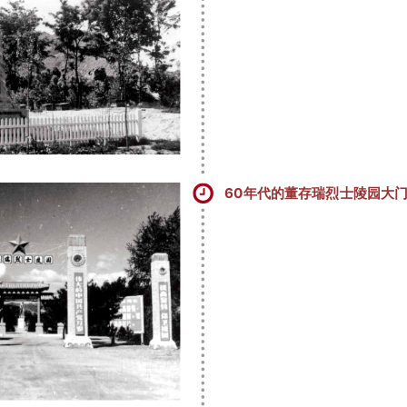
60年代的董存瑞烈士陵园大