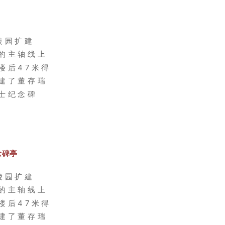
陵园扩建
的主轴线上
楼后47米得
建了董存瑞
士纪念碑
念碑亭
陵园扩建
的主轴线上
楼后47米得
建了董存瑞