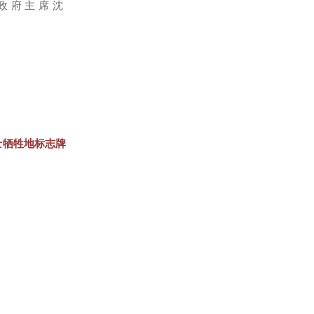
政府主席沈
士牺牲地标志牌