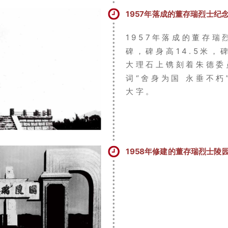
1957年落成的董存瑞烈士纪
1957年落成的董存瑞
碑，碑身高14.5米，
大理石上镌刻着朱德委
词“舍身为国 永垂不朽
大字。
1958年修建的董存瑞烈士陵