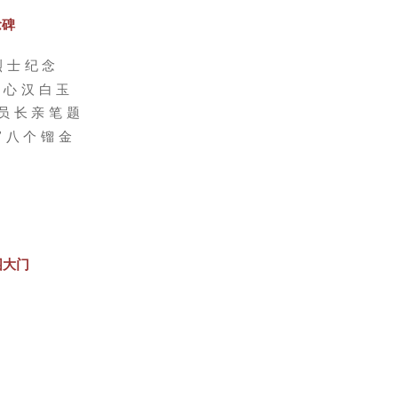
念碑
烈士纪念
碑心汉白玉
员长亲笔题
”八个镏金
园大门