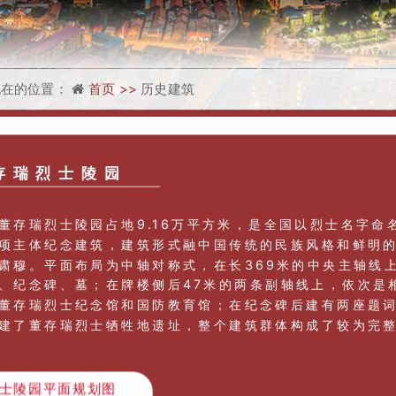
现在的位置：
首页 >>
历史建筑
存瑞烈士陵园
瑞烈士陵园占地9.16万平方米，是全国以烈士名字命
项主体纪念建筑，建筑形式融中国传统的民族风格和鲜明
肃穆。平面布局为中轴对称式，在长369米的中央主轴线
、纪念碑、墓；在牌楼侧后47米的两条副轴线上，依次是
董存瑞烈士纪念馆和国防教育馆；在纪念碑后建有两座题词
建了董存瑞烈士牺牲地遗址，整个建筑群体构成了较为完
士陵园平面规划图