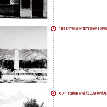
1958年拍摄的董存瑞烈士陵
60年代的董存瑞烈士牺牲地