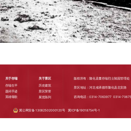
关于存瑞
关于景区
版权所有：隆化县董存瑞烈士陵园管理处
存瑞生平
历史建筑
景区地址：河北省承德市隆化县北安路
题词手迹
景区荣誉
英雄颂歌
咨询电话：0314-7063977
0314-
7067
展览陈列
冀公网安备 13082502000120号
冀ICP备19018754号-1