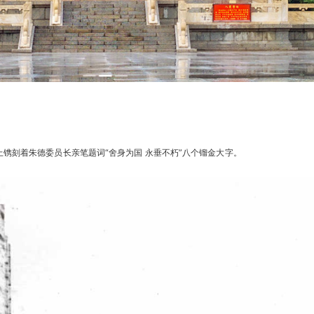
石上镌刻着朱德委员长亲笔题词“舍身为国 永垂不朽”八个镏金大字。