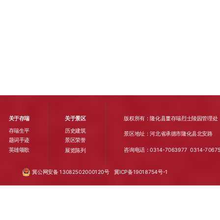
关于存瑞
关于景区
版权所有：隆化县董存瑞烈士陵园管理处
存瑞生平
历史建筑
景区地址：河北省承德市隆化县北安路
题词手迹
景区荣誉
英雄颂歌
咨询电话：0314-7063977
0314-
7067
展览陈列
冀公网安备 13082502000120号
冀ICP备19018754号-1