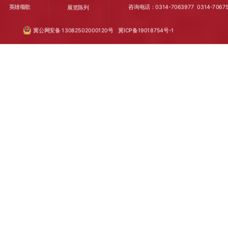
英雄颂歌
咨询电话：0314-7063977
0314-
7067
展览陈列
冀公网安备 13082502000120号
冀ICP备19018754号-1