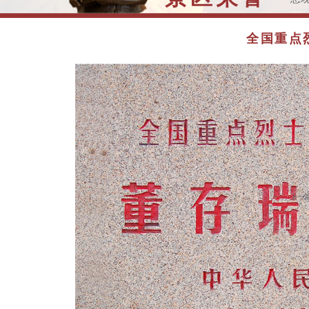
>>
位
全国重点
上一