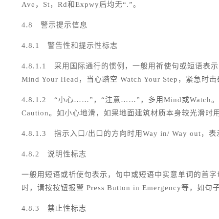
Ave
，
St
，
Rd
和
Expwy
后均无“
.
”。
4.8
警示提示信息
4.8.1
警告性和提示性标志
4.8.1.1
采用国际通行的惯例，一般用祈使句或短语表示
Mind Your Head
，当心踏空
Watch Your Step
，紧急时
4.8.1.2
“小心……”，“注意……”，多用
Mind
或
Watch
。
Caution
。如小心地滑，如果地面建筑材质本身较光滑时
4.8.1.3
指示入口
/
出口的方向时用
Way in/ Way out
，表
4.8.2
说明性标志
一般用短语或祈使句表示，句中或短语中实意单词的首字
时，请按按钮报警
Press Button in Emergency
等，如句
4.8.3
禁止性标志