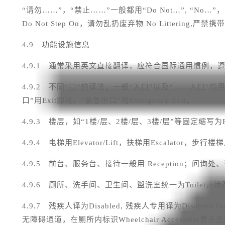
“请勿……”，“禁止……”一般都用
“Do Not…”, “No…”
，
Do Not Step On
，请勿乱扔废弃物
No Littering,
严禁携
4.9
功能设施信息
4.9.1
通常采用英文直接翻译，应符合国际通用惯例，
4.9.2
不同“口”的译法，一般“入口”以及“
……
入口”均
口”用
Exit
即可，“紧急出口”用
Emergency Exit
。
4.9.3
楼层，如“
1
楼
/
层、
2
楼
/
层、
3
楼
/
层”等固定缩写为
4.9.4
电梯用
Elevator/Lift
，扶梯用
Escalator
，步行楼梯
4.9.5
前台、服务台、接待一般用
Reception
；问询处、
4.9.6
厕所、洗手间、卫生间、盥洗室统一为
Toilet
，涉
4.9.7
残疾人译为
Disabled,
残疾人专用译为
Disabled O
无障碍通道，在厕所内标识
Wheelchair Accessible
表示无