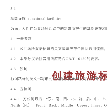
3.1
功能设施
functional facilities
为满足人们在公共场所活动中的需求所提供的基础设施和
4
一般要求
4.1
公共场所双语标识的英文译法应符合国际通用惯例
4.2
本部分汉语拼音用法应符合
GB/T 16159
的要求
。
4.3
独词
创建旅游
独词路标的英文书写形式依国际惯例全部大写，如出口
E
4.4
方位词
4.4.1
方位词包括：“东、南、西、北、前、后、中、上
North
（
N.
），
Front
，
Back
，
Middle
，
Upper
，
Inner
，
O