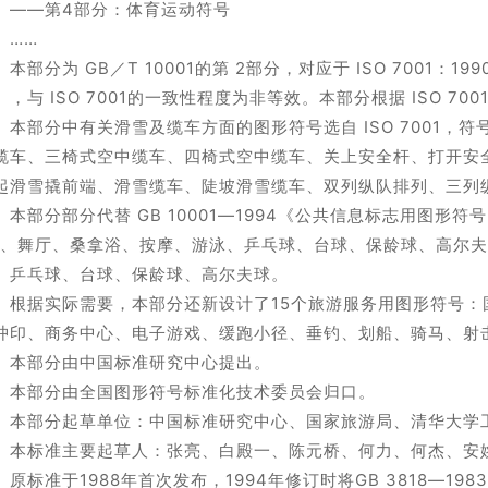
—第4部分：体育运动符号
……
部分为 GB／T 10001的第 2部分，对应于 ISO 7001：19
），与 ISO 7001的一致性程度为非等效。本部分根据 ISO 70
部分中有关滑雪及缆车方面的图形符号选自 ISO 7001，
缆车、三椅式空中缆车、四椅式空中缆车、关上安全杆、打开安
起滑雪撬前端、滑雪缆车、陡坡滑雪缆车、双列纵队排列、三列
部分部分代替 GB 10001—1994《公共信息标志用图形符号）
K、舞厅、桑拿浴、按摩、游泳、乒乓球、台球、保龄球、高尔
、乒乓球、台球、保龄球、高尔夫球。
据实际需要，本部分还新设计了15个旅游服务用图形符号：
冲印、商务中心、电子游戏、缓跑小径、垂钓、划船、骑马、射
部分由中国标准研究中心提出。
部分由全国图形符号标准化技术委员会归口。
部分起草单位：中国标准研究中心、国家旅游局、清华大学
标准主要起草人：张亮、白殿一、陈元桥、何力、何杰、安
标准于1988年首次发布，1994年修订时将GB 3818—1983及GB 