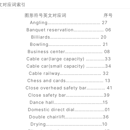
文对应词索引
图形符号英文对应词 序号
Angling…………………………………… 27
Banquet reservation…………………… 06
Billiards………………………………… 20
Bowling…………………………………… 21
Business center………………………… 08
Cable car(large capacity) ……………33
Cable car(small capacity) ……………34
Cable railway…………………………… 32
Chess and cards………………………… 13
Close overhead safety bar…………… 41
Close safety bar…………………………39
Dance hall…………………………………15
Domestic direct dial……………………01
Double chairlift…………………………36
Drying………………………………………10