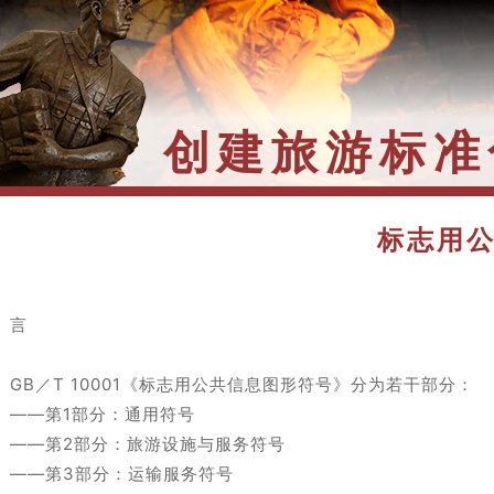
创建旅游标准
标志用
 言
B／T 10001《标志用公共信息图形符号》分为若干部分：
—第1部分：通用符号
—第2部分：旅游设施与服务符号
—第3部分：运输服务符号