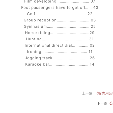
Film developing………………………… 07
Foot passengers have to get off…… 43
Golf…………………………………………22
Group reception………………………… 03
Gymnasium………………………………… 25
Horse riding………………………………29
Hunting…………………………………… 31
International direct dial…………… 02
Ironing…………………………………… 11
Jogging track…………………………… 26
Karaoke bar……………………………… 14
上一篇:
《标志用公
下一篇:
公