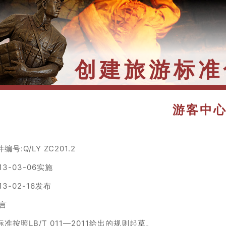
创建旅游标准
游客中
编号:Q/LY ZC201.2
13-03-06实施
13-02-16发布
 言
标准按照LB/T 011—2011给出的规则起草。