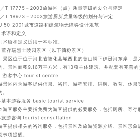
B／T 17775－2003旅游区（点）质量等级的划分与评定
B／T 18973－2003旅游厕所质量等级的划分与评定
GJ 50-2001城市道路和建筑物无障碍设计规范
 术语和定义
列术语和定义适用于本标准。
.1 董存瑞烈士陵园景区（以下简称景区）
区位于位于河北省隆化县城西北的苔山脚下伊逊河东岸，是为纪
的。景区面积9.16万平方米，有13项主体建筑。并配套有完善
2 游客中心 tourist centre
游景区内为游客提供信息、咨询、游程安排、讲解、教育、休息
的。
3基本游客服务 basic tourist service
本游客服务主要指免费为游客提供的必要服务，包括厕所、寄存
4旅游咨询 tourist consultation
游客提供相关的咨询服务，包括景区及旅游资源介绍、景区形象
意事项提醒。