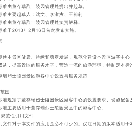
标准由董存瑞烈士陵园管理处提出并起草。
标准主要起草人：沈文、李淑杰、王莉莉
标准由董存瑞烈士陵园管理处负责解释。
标准于2013年2月16日首次发布实施。
言
促使本景区健康、持续和稳定发展，规范化建设本景区游客中心
权益，提高景区的服务水平，营造一流的旅游环境，特制定本标
存瑞烈士陵园景区游客中心设置与服务规范
 范围
标准规定了董存瑞烈士陵园景区游客中心的设置要求、设施配备
标准主要适用于董存瑞烈士陵园景区中的游客中心。
 规范性引用文件
列文件对于本文件的应用是必不可少的。仅注日期的版本适用于
。