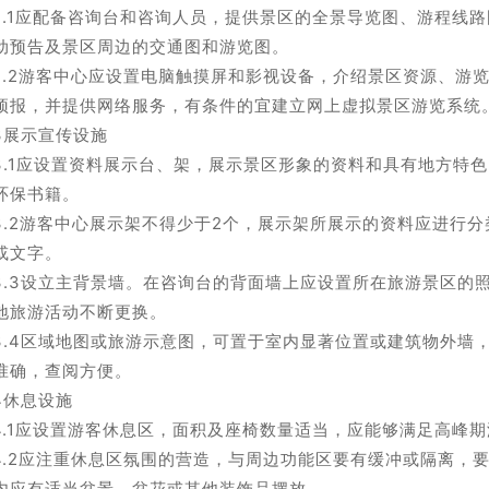
.2.1应配备咨询台和咨询人员，提供景区的全景导览图、游程线
动预告及景区周边的交通图和游览图。
.2.2游客中心应设置电脑触摸屏和影视设备，介绍景区资源、游
预报，并提供网络服务，有条件的宜建立网上虚拟景区游览系统
.3展示宣传设施
.3.1应设置资料展示台、架，展示景区形象的资料和具有地方特
环保书籍。
.3.2游客中心展示架不得少于2个，展示架所展示的资料应进行
或文字。
.3.3设立主背景墙。在咨询台的背面墙上应设置所在旅游景区的
地旅游活动不断更换。
.3.4区域地图或旅游示意图，可置于室内显著位置或建筑物外墙
准确，查阅方便。
.4休息设施
.4.1应设置游客休息区，面积及座椅数量适当，应能够满足高峰
.4.2应注重休息区氛围的营造，与周边功能区要有缓冲或隔离，
内应有适当盆景、盆花或其他装饰品摆放。