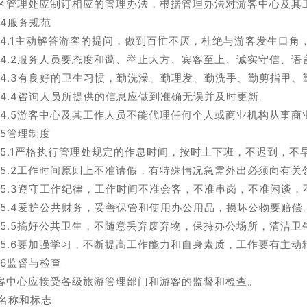
区管理处应制订相应的管理办法，根据管理办法对游客中心及其
2.4服务规范
2.4.1主动解答游客的提问，做到百忙不厌，杜绝与游客发生口
2.4.2服务人员要态度和蔼、举止大方、宾客至上、诚实守信、
2.4.3有良好的卫生习惯，勤洗澡、勤理发、勤洗手、勤剪指甲
2.4.4咨询人员所提供的信息应做到准确无误并及时更新。
2.4.5游客中心及其工作人员不能代理任何个人或商业机构从事商
2.5管理制度
2.5.1严格执行管理处规定的作息时间，按时上下班，不迟到，不
2.5.2工作时间原则上不准请假，有特殊情况急需外出必须向有
2.5.3遵守工作纪律，工作时间不准会客，不准串岗，不准闲谈
2.5.4爱护公共财务，妥善保管和使用办公用品，损坏公物要赔偿
2.5.5搞好公共卫生，不随意丢弃废弃物，保持办公场所，清洁卫
2.5.6要加强学习，不断提高工作能力和自身素质，工作要有
2.6监督与检查
客中心应接受各级旅游管理部门和游客的监督和检查。
3名称和标志