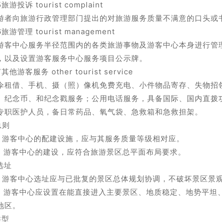
5旅游投诉 tourist complaint
游者向旅游行政管理部门提出的对旅游服务质量不满意的口头或
6旅游管理 tourist management
游客中心服务半径范围内的各类旅游事物及游客中心本身进行管
，以及设置游客服务中心服务项目公示牌。
7其他游客服务 other tourist service
伞租借、手机、摄（照）像机免费充电、小件物品寄存、失物招
、纪念币、和纪念戳服务；公用电话服务，具备国际、国内直拨
专职医护人员，备日常药品、氧气袋、急救箱和急救担架。
总则
.1 游客中心的配建设施，应与其服务质量等级相对应。
.2 游客中心的建设，应符合旅游景区总平面布局要求。
选址
.1 游客中心选址应与已批复的景区总体规划协调，不破坏景区景
.2 游客中心应设置在能直接进入主要景区、地质稳定、地势平坦
地区。
类型