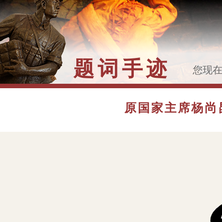
题词手迹
您现
>>
原
题词
原国家主席杨尚