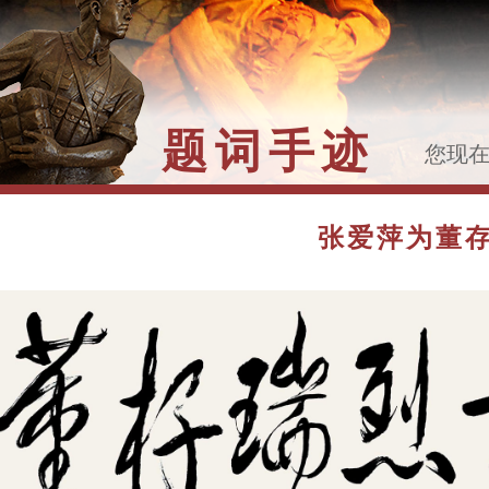
题词手迹
您现
>>
张
馆名
张爱萍为董