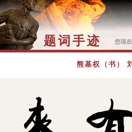
题词手迹
您现
>>
熊
瑞陵
熊基权（书） 