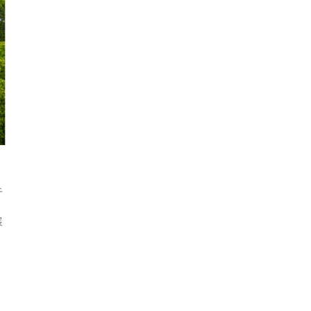
了
于
》
展