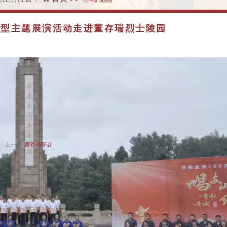
《唱支山歌给党听》大型主题展
活动走进董存瑞烈士陵园
大型主题展演活动走进董存瑞烈士陵园
上一篇:
董存梅寄语