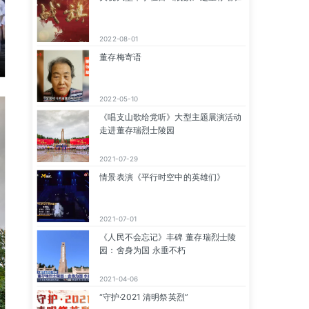
2022-08-01
董存梅寄语
2022-05-10
《唱支山歌给党听》大型主题展演活动
走进董存瑞烈士陵园
2021-07-29
情景表演《平行时空中的英雄们》
2021-07-01
《人民不会忘记》丰碑 董存瑞烈士陵
园：舍身为国 永垂不朽
2021-04-06
“守护·2021 清明祭英烈”