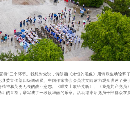
赞”三个环节。我想对党说，诗朗诵《永恒的雕像》用诗歌生动诠释
化县委宣传部四级调研员、中国作家协会会员沈文随后为观众讲述了关
身精神和英勇无畏的战斗意志。《唱支山歌给党听》、《我是共产党员
动听的音符，谱写成了一段段华丽的乐章。活动结束后党员干部群众在
。