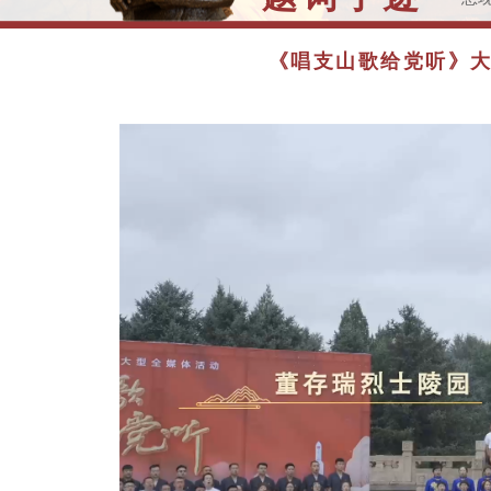
>>
演
《唱支山歌给党听》