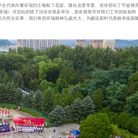
生代表向董存瑞烈士敬献了花篮。隆化县委常委、宣传部长丁宇超致
一座城》河北站的线下活动在我县举办，是各级领导对我们工作的鼓励和
风为民办实事；我们将把存瑞精神弘扬光大，为建设新时代美丽幸福新