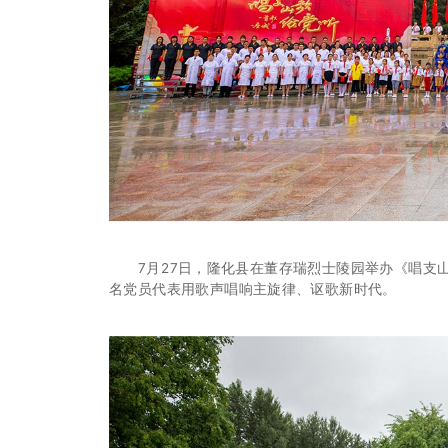
下一篇:
7月27日，隆化县在董存瑞烈士陵园举办《唱支山歌
名党员代表用歌声唱响主旋律、讴歌新时代。