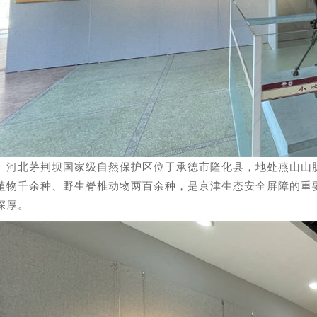
北茅荆坝国家级自然保护区位于承德市隆化县，地处燕山山脉
植物千余种、野生脊椎动物两百余种，是京津生态安全屏障的重
深厚。