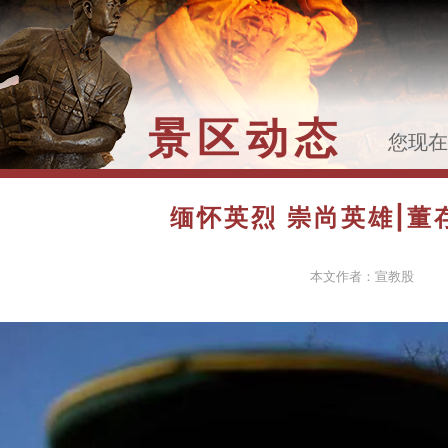
景区动态
您现
>>
缅
园迎来
缅怀英烈 崇尚英雄|
本文作者：宣教股