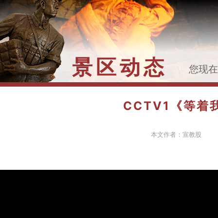
景区动态
您现
>>
C
董存瑞
CCTV1《等
本文作者：宣教股